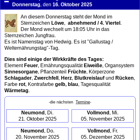
Donnerstag
, den
16. Oktober 2025
click
to
An diesem Donnerstag steht der Mond im
collapse
Sternzeichen
Löwe
,
abnehmend / 4. Viertel
.
contents
Der Mond wechselt um 18:05 Uhr in das
Sternzeichen Jungfrau.
Es ist Namenstag von Hedwig. Es ist "Gallustag /
Welternährungstag"-Tag.
Dies sind einige der Wirkkräfte des Tages:
Element
Feuer
, Ernährungsqualität
Eiweiße
, Organsystem
Sinnesorgane
, Pflanzenteil
Früchte
, Körperzone
Schlagader
,
Zwerchfell
,
Herz
,
Blutkreislauf
und
Rücken
,
Farbe
rot
, Kontrafarbe
gelb, blau
, Tagesqualität
Wärmetag
.
-die nächsten
Termine
-
Neumond
, Di.
Vollmond
, Mi.
21. Oktober 2025
05. November 2025
Neumond
, Do.
Vollmond
, Fr.
20. November 2025
05. Dezember 2025