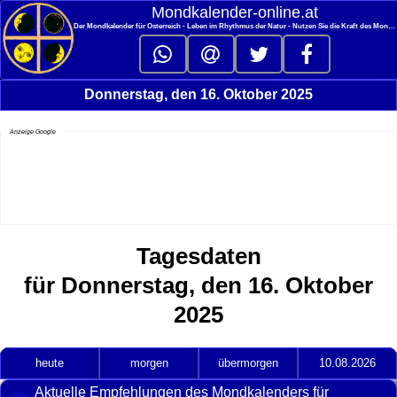
<
Mondkalender‑online.at
Der Mondkalender für Österreich - Leben im Rhythmus der Natur - Nutzen Sie die Kraft des Mondes
Donnerstag, den 16. Oktober 2025
Anzeige Google
Tagesdaten
für Donnerstag, den 16. Oktober
2025
heute
morgen
übermorgen
10.08.2026
Aktuelle Empfehlungen des Mondkalenders für