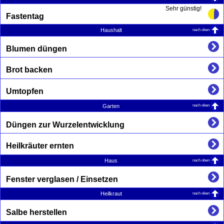
Sehr günstig!
Fastentag
nach oben
Haushalt
Blumen düngen
Brot backen
Umtopfen
nach oben
Garten
Düngen zur Wurzelentwicklung
Heilkräuter ernten
nach oben
Haus
Fenster verglasen / Einsetzen
nach oben
Heilkraut
Salbe herstellen