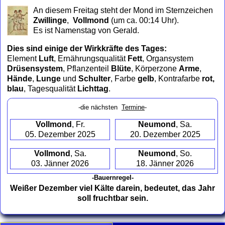
to
An diesem Freitag steht der Mond im Sternzeichen
collapse
Zwillinge
,
Vollmond
(um ca. 00:14 Uhr)
.
contents
Es ist Namenstag von Gerald.
Dies sind einige der Wirkkräfte des Tages:
Element
Luft
, Ernährungsqualität
Fett
, Organsystem
Drüsensystem
, Pflanzenteil
Blüte
, Körperzone
Arme
,
Hände
,
Lunge
und
Schulter
, Farbe
gelb
, Kontrafarbe
rot,
blau
, Tagesqualität
Lichttag
.
-die nächsten
Termine
-
Vollmond
, Fr.
Neumond
, Sa.
05. Dezember 2025
20. Dezember 2025
Vollmond
, Sa.
Neumond
, So.
03. Jänner 2026
18. Jänner 2026
-Bauernregel-
Weißer Dezember viel Kälte darein, bedeutet, das Jahr
soll fruchtbar sein.