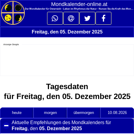
<
Mondkalender‑online.at
Der Mondkalender für Österreich - Leben im Rhythmus der Natur - Nutzen Sie die Kraft des Mondes
Freitag, den 05. Dezember 2025
Anzeige Google
Tagesdaten
für Freitag, den 05. Dezember 2025
heute
morgen
übermorgen
10.08.2026
Aktuelle Empfehlungen des Mondkalenders für
Freitag
, den
05. Dezember 2025
click