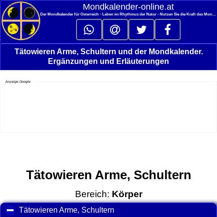
<
Mondkalender‑online.at
Der Mondkalender für Österreich - Leben im Rhythmus der Natur - Nutzen Sie die Kraft des Mondes
Tätowieren Arme, Schultern und der Mondkalender.
Ergänzungen und Erläuterungen
Anzeige Google
Tätowieren Arme, Schultern
Bereich:
Körper
Tätowieren Arme, Schultern
click to collapse contents