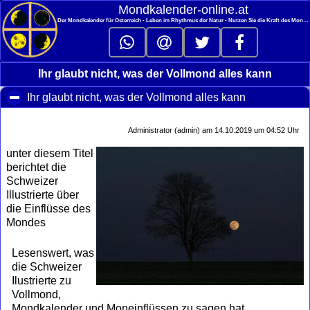
<
Mondkalender‑online.at
Der Mondkalender für Österreich - Leben im Rhythmus der Natur - Nutzen Sie die Kraft des Mondes
Ihr glaubt nicht, was der Vollmond alles kann
Ihr glaubt nicht, was der Vollmond alles kann
click to coll
Administrator (admin) am 14.10.2019 um 04:52 Uhr
unter diesem Titel
berichtet die
Schweizer
Illustrierte über
die Einflüsse des
Mondes
Lesenswert, was
die Schweizer
Ilustrierte zu
Vollmond,
Mondkalender und Moneinflüssen zu sagen hat.