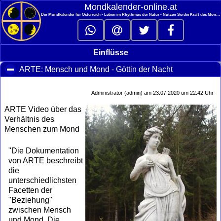
<
Mondkalender‑online.at
Der Mondkalender für Österreich - Leben im Rhythmus der Natur - Nutzen Sie die Kraft des Mondes
Einflüsse
ARTE: Mensch und Mond - Göttin der Nacht
click to colla
Administrator (admin) am 23.07.2020 um 22:42 Uhr
ARTE Video über das
Verhältnis des
Menschen zum Mond
"Die Dokumentation
von ARTE beschreibt
die
unterschiedlichsten
Facetten der
"Beziehung"
zwischen Mensch
und Mond. Die