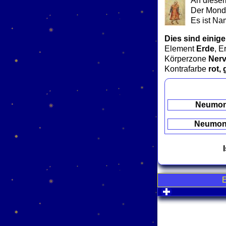
An diesem
Der Mond 
Es ist N
Dies sind einige
Element
Erde
, E
Körperzone
Ner
Kontrafarbe
rot, 
Neumo
Neumo
click to expa