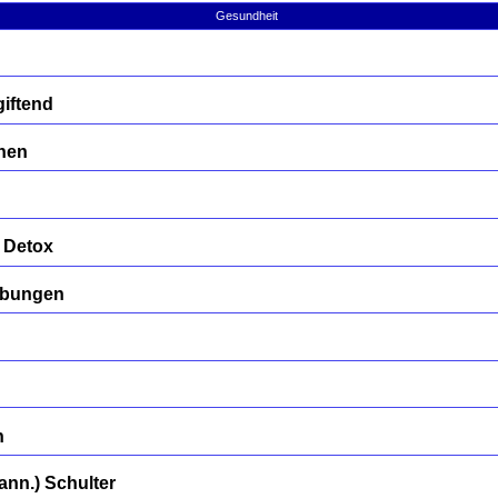
Gesundheit
iftend
nen
 Detox
übungen
n
nn.) Schulter