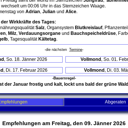
 Freitag steht der Mond im Sternzeichen
Jungfrau
,
abnehmend 
wechselt um 00:06 Uhr in das Sternzeichen Waage.
amenstag von
Adrian
,
Julian
und
Alice
.
 der Wirkkräfte des Tages:
rnährungsqualität
Salz
, Organsystem
Blutkreislauf
, Pflanzentei
ven
,
Milz
,
Verdauungsorgane
und
Bauchspeicheldrüse
, Far
gelb
, Tagesqualität
Kältetag
.
-die nächsten
Termine
-
nd
, So. 18. Jänner 2026
Vollmond
, So. 01. Feb
nd
, Di. 17. Februar 2026
Vollmond
, Di. 03. M
-Bauernregel-
Ist der Januar frostig und kalt, lockt uns bald der grüne Wald
Empfehlungen
Abgeraten
nd contents
Empfehlungen am Freitag, den 09. Jänner 2026