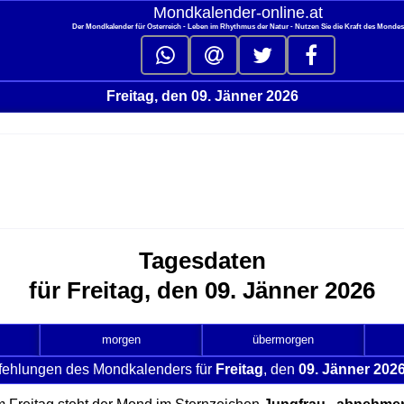
Mondkalender‑online.at
Der Mondkalender für Österreich - Leben im Rhythmus der Natur - Nutzen Sie die Kraft des Monde
Freitag, den 09. Jänner 2026
Tagesdaten
für Freitag, den 09. Jänner 2026
morgen
übermorgen
fehlungen des Mondkalenders für
Freitag
, den
09. Jänner 202