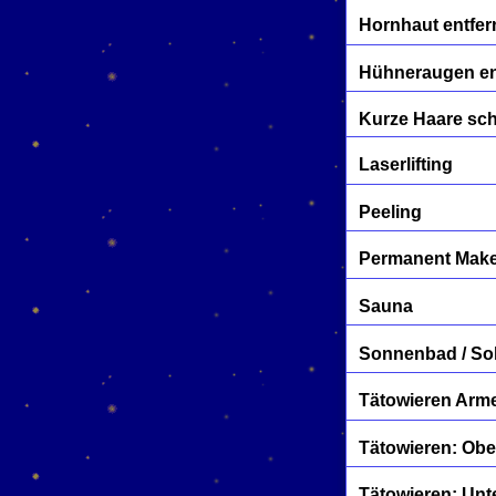
Hornhaut entfe
Hühneraugen en
Kurze Haare sc
Laserlifting
Peeling
Permanent Mak
Sauna
Sonnenbad / So
Tätowieren Arme
Tätowieren: Ob
Tätowieren: Unt