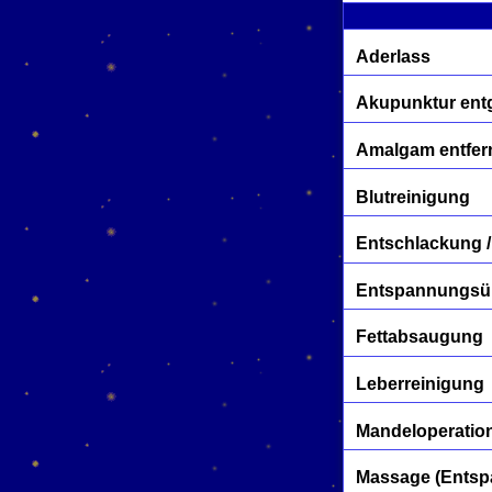
Aderlass
Akupunktur entg
Amalgam entfer
Blutreinigung
Entschlackung /
Entspannungs
Fettabsaugung
Leberreinigung
Mandeloperatio
Massage (Entspa