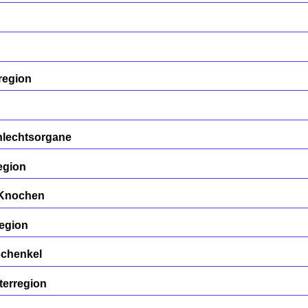
region
hlechtsorgane
egion
/Knochen
egion
schenkel
terregion