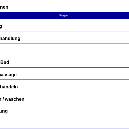
rnen
Körper
g
Behandlung
 Bad
massage
ehandeln
n / waschen
gung