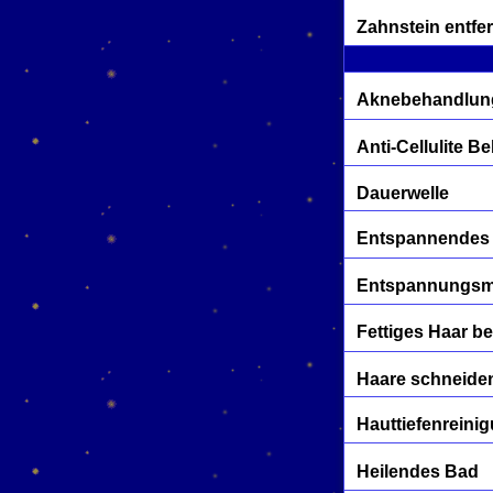
Zahnstein entfe
Aknebehandlun
Anti-Cellulite 
Dauerwelle
Entspannendes
Entspannungs
Fettiges Haar b
Haare schneide
Hauttiefenreini
Heilendes Bad