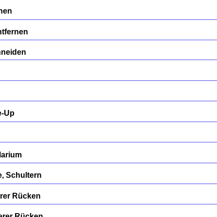
rnen
tfernen
hneiden
e-Up
larium
, Schultern
erer Rücken
erer Rücken