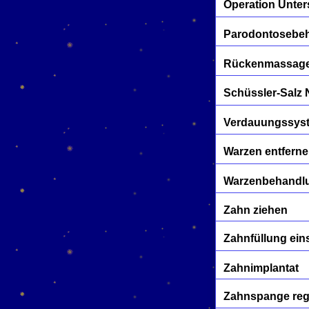
Operation Unte
Parodontosebe
Rückenmassage
Schüssler-Salz 
Verdauungssyst
Warzen entfern
Warzenbehandl
Zahn ziehen
Zahnfüllung ein
Zahnimplantat
Zahnspange reg