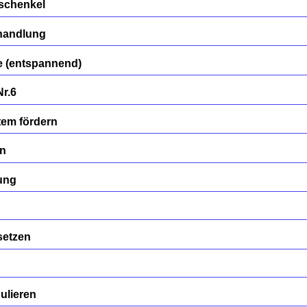
rschenkel
handlung
 (entspannend)
Nr.6
em fördern
en
ung
setzen
ulieren