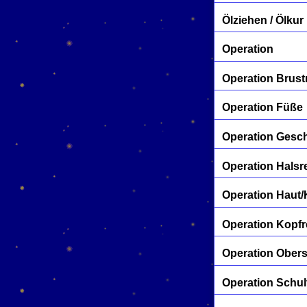
Ölziehen / Ölkur
Operation
Operation Brust
Operation Füße
Operation Gesc
Operation Halsr
Operation Haut
Operation Kopfr
Operation Ober
Operation Schul