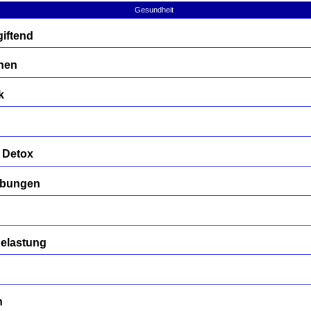
Gesundheit
iftend
nen
k
 Detox
übungen
Belastung
n