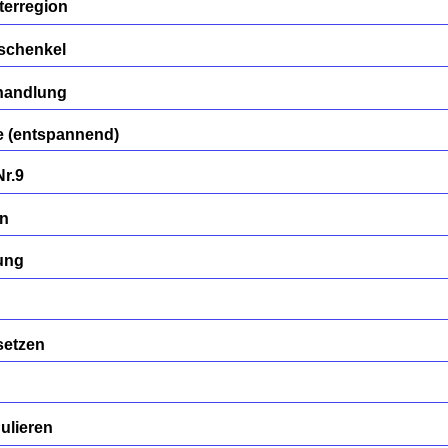
terregion
rschenkel
handlung
 (entspannend)
Nr.9
en
ung
setzen
ulieren