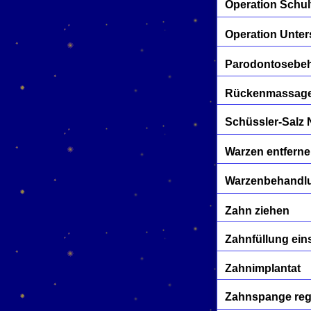
Operation Schul
Operation Unte
Parodontosebe
Rückenmassage
Schüssler-Salz 
Warzen entfern
Warzenbehandl
Zahn ziehen
Zahnfüllung ein
Zahnimplantat
Zahnspange reg