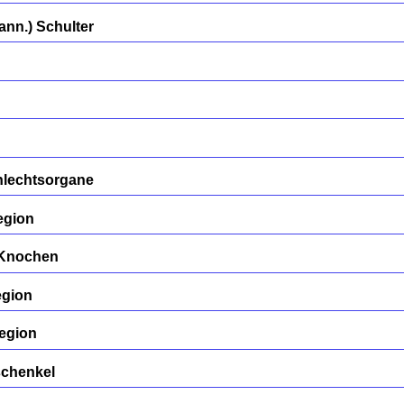
nn.) Schulter
hlechtsorgane
egion
/Knochen
egion
egion
schenkel