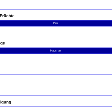
 Früchte
Diät
age
Haushalt
nigung