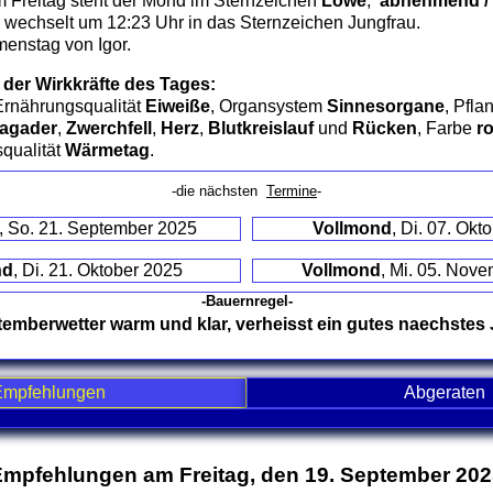
 Freitag steht der Mond im Sternzeichen
Löwe
,
abnehmend / 4
wechselt um 12:23 Uhr in das Sternzeichen Jungfrau.
menstag von Igor.
 der Wirkkräfte des Tages:
Ernährungsqualität
Eiweiße
, Organsystem
Sinnesorgane
, Pfla
agader
,
Zwerchfell
,
Herz
,
Blutkreislauf
und
Rücken
, Farbe
ro
squalität
Wärmetag
.
-die nächsten
Termine
-
, So. 21. September 2025
Vollmond
, Di. 07. Okt
nd
, Di. 21. Oktober 2025
Vollmond
, Mi. 05. Nov
-Bauernregel-
emberwetter warm und klar, verheisst ein gutes naechstes 
Empfehlungen
Abgeraten
nd contents
mpfehlungen am Freitag, den 19. September 20