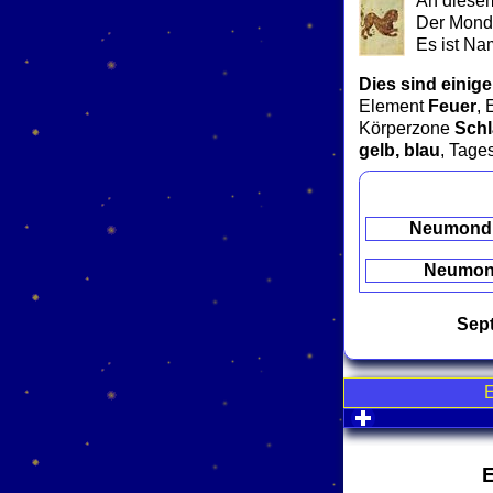
An diesem
Der Mond 
Es ist Na
Dies sind einige
Element
Feuer
, 
Körperzone
Schl
gelb, blau
, Tage
Neumond
Neumo
Sept
click to expa
E