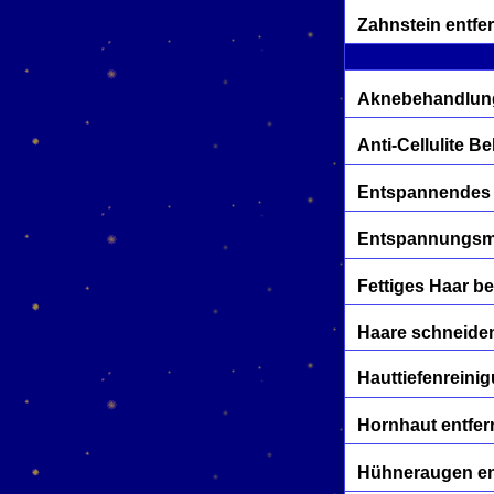
Zahnstein entfe
Aknebehandlun
Anti-Cellulite 
Entspannendes
Entspannungs
Fettiges Haar b
Haare schneide
Hauttiefenreini
Hornhaut entfe
Hühneraugen en