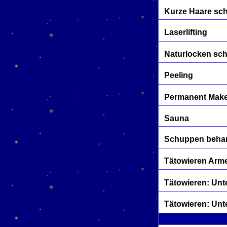
Kurze Haare sc
Laserlifting
Naturlocken sc
Peeling
Permanent Mak
Sauna
Schuppen beha
Tätowieren Arme
Tätowieren: Unt
Tätowieren: Unt