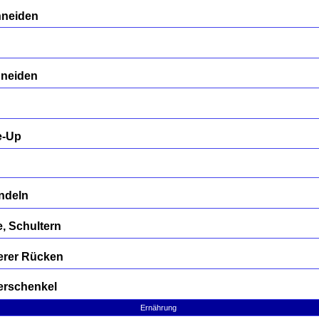
hneiden
hneiden
e-Up
ndeln
, Schultern
erer Rücken
erschenkel
Ernährung