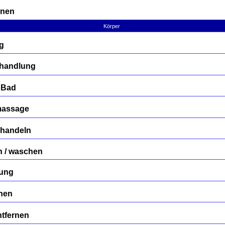
rnen
Körper
g
Behandlung
 Bad
massage
ehandeln
n / waschen
gung
rnen
tfernen