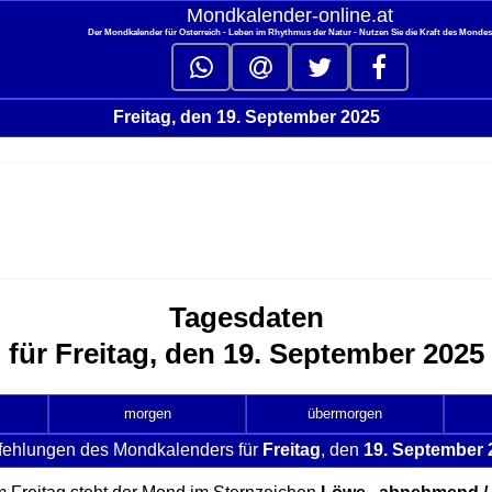
Mondkalender‑online.at
Der Mondkalender für Österreich - Leben im Rhythmus der Natur - Nutzen Sie die Kraft des Monde
Freitag, den 19. September 2025
Tagesdaten
für Freitag, den 19. September 2025
morgen
übermorgen
fehlungen des Mondkalenders für
Freitag
, den
19. September 