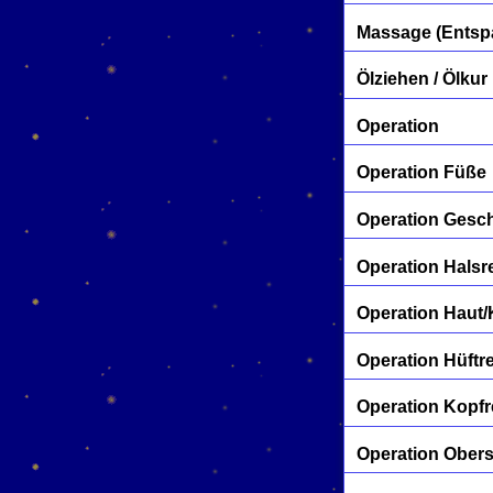
Massage (Entspa
Ölziehen / Ölkur
Operation
Operation Füße
Operation Gesc
Operation Halsr
Operation Haut
Operation Hüftr
Operation Kopfr
Operation Ober