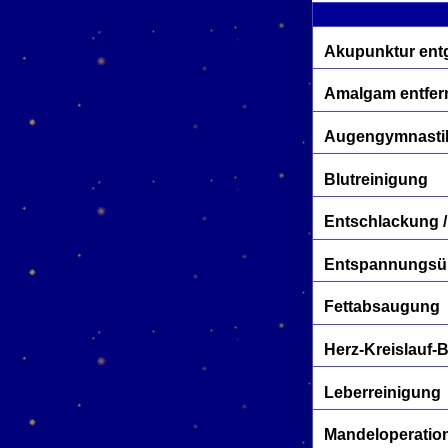
Akupunktur entg
Amalgam entfer
Augengymnasti
Blutreinigung
Entschlackung /
Entspannungs
Fettabsaugung
Herz-Kreislauf-
Leberreinigung
Mandeloperatio