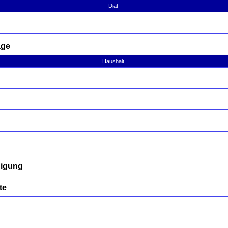
Diät
age
Haushalt
nigung
te