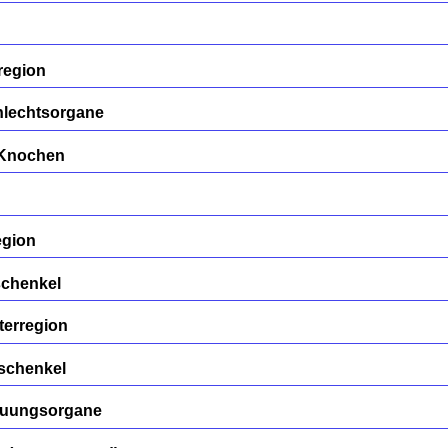
region
hlechtsorgane
/Knochen
egion
schenkel
terregion
rschenkel
auungsorgane