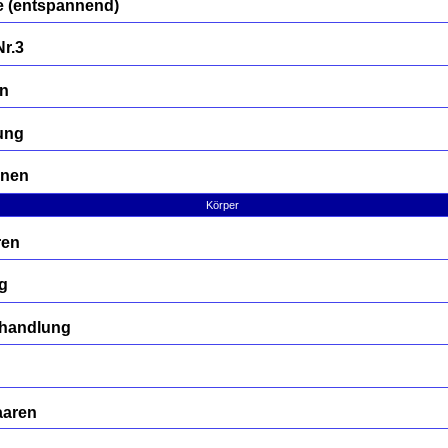
 (entspannend)
Nr.3
en
ung
rnen
Körper
ren
g
Behandlung
n
aaren