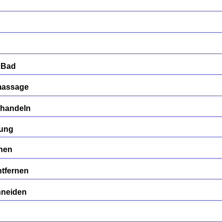
 Bad
massage
ehandeln
gung
rnen
tfernen
hneiden