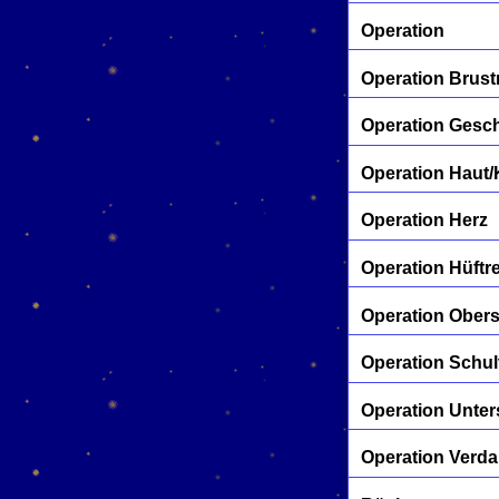
Operation
Operation Brust
Operation Gesc
Operation Haut
Operation Herz
Operation Hüftr
Operation Ober
Operation Schul
Operation Unte
Operation Verd