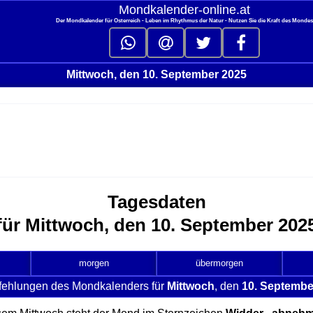
Mondkalender‑online.at
Der Mondkalender für Österreich - Leben im Rhythmus der Natur - Nutzen Sie die Kraft des Monde
Mittwoch, den 10. September 2025
Tagesdaten
für Mittwoch, den 10. September 202
morgen
übermorgen
fehlungen des Mondkalenders für
Mittwoch
, den
10. Septembe