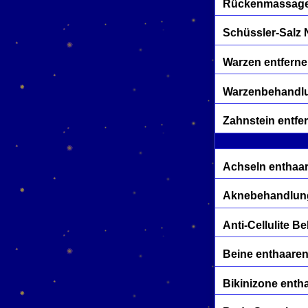
Rückenmassage
Schüssler-Salz 
Warzen entfern
Warzenbehandl
Zahnstein entfe
Achseln enthaa
Aknebehandlun
Anti-Cellulite 
Beine enthaare
Bikinizone enth