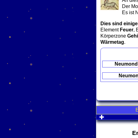
An die
Der Mon
Es ist 
Dies sind einige
Element
Feuer
, 
Körperzone
Gehi
Wärmetag
.
Neumond
Neumo
click to expa
E