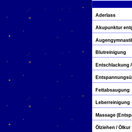
Aderlass
Akupunktur entg
Augengymnasti
Blutreinigung
Entschlackung /
Entspannungs
Fettabsaugung
Leberreinigung
Massage (Entspa
Ölziehen / Ölkur