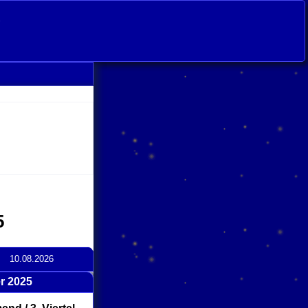
s
5
10.08.2026
r 2025
click
to