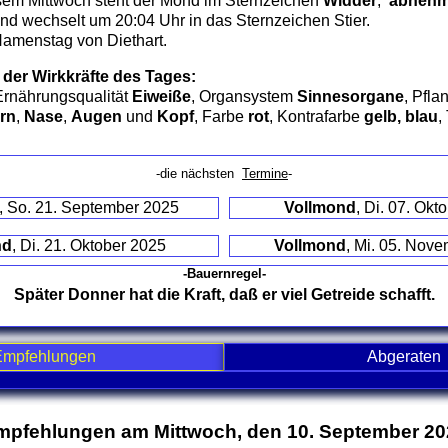
sem Mittwoch steht der Mond im Sternzeichen
Widder
,
abnehmen
d wechselt um 20:04 Uhr in das Sternzeichen Stier.
Namenstag von Diethart.
 der Wirkkräfte des Tages:
Ernährungsqualität
Eiweiße
, Organsystem
Sinnesorgane
, Pfla
rn
,
Nase
,
Augen
und
Kopf
, Farbe
rot
, Kontrafarbe
gelb, blau
,
-die nächsten
Termine
-
, So. 21. September 2025
Vollmond
, Di. 07. Okt
nd
, Di. 21. Oktober 2025
Vollmond
, Mi. 05. Nov
-Bauernregel-
Später Donner hat die Kraft, daß er viel Getreide schafft.
Empfehlungen
Abgeraten
nd contents
mpfehlungen am Mittwoch, den 10. September 20