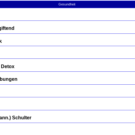
Gesundheit
iftend
k
 Detox
übungen
nn.) Schulter