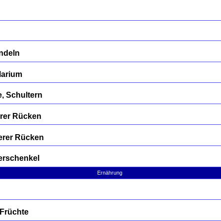
ndeln
larium
, Schultern
erer Rücken
erer Rücken
erschenkel
Ernährung
 Früchte