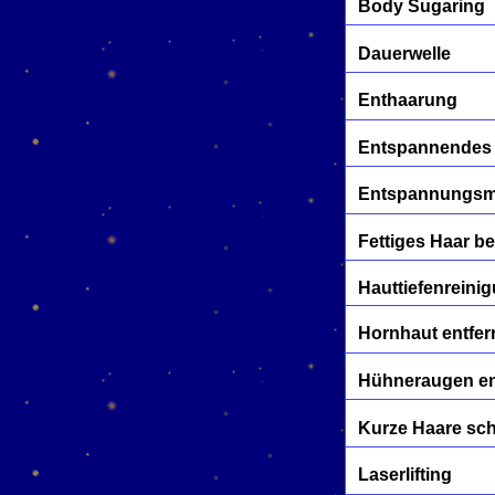
Body Sugaring
Dauerwelle
Enthaarung
Entspannendes
Entspannungs
Fettiges Haar b
Hauttiefenreini
Hornhaut entfe
Hühneraugen en
Kurze Haare sc
Laserlifting