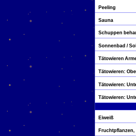
Peeling
Sauna
Schuppen beha
Sonnenbad / So
Tätowieren Arme
Tätowieren: Ob
Tätowieren: Unt
Tätowieren: Unt
Eiweiß
Fruchtpflanzen,