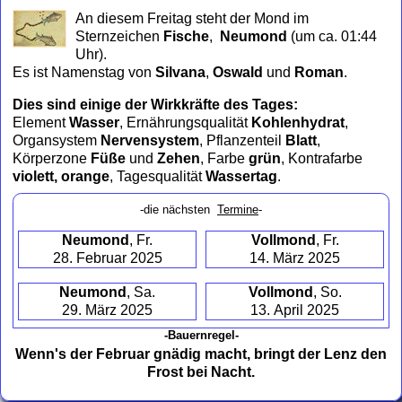
to
An diesem Freitag steht der Mond im
collapse
Sternzeichen
Fische
,
Neumond
(um ca. 01:44
contents
Uhr)
.
Es ist Namenstag von
Silvana
,
Oswald
und
Roman
.
Dies sind einige der Wirkkräfte des Tages:
Element
Wasser
, Ernährungsqualität
Kohlenhydrat
,
Organsystem
Nervensystem
, Pflanzenteil
Blatt
,
Körperzone
Füße
und
Zehen
, Farbe
grün
, Kontrafarbe
violett, orange
, Tagesqualität
Wassertag
.
-die nächsten
Termine
-
Neumond
, Fr.
Vollmond
, Fr.
28. Februar 2025
14. März 2025
Neumond
, Sa.
Vollmond
, So.
29. März 2025
13. April 2025
-Bauernregel-
Wenn's der Februar gnädig macht, bringt der Lenz den
Frost bei Nacht.