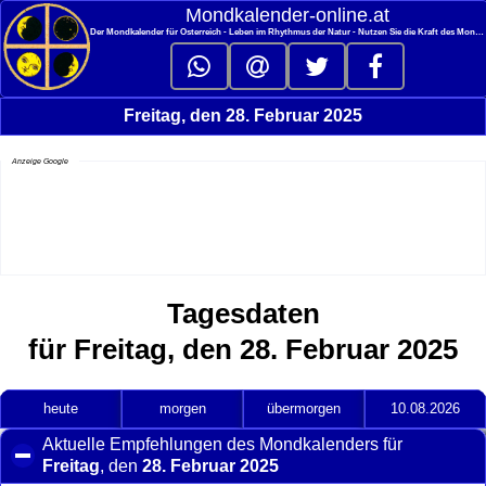
<
Mondkalender‑online.at
Der Mondkalender für Österreich - Leben im Rhythmus der Natur - Nutzen Sie die Kraft des Mondes
Freitag, den 28. Februar 2025
Anzeige Google
Tagesdaten
für Freitag, den 28. Februar 2025
heute
morgen
übermorgen
10.08.2026
Aktuelle Empfehlungen des Mondkalenders für
Freitag
, den
28. Februar 2025
click