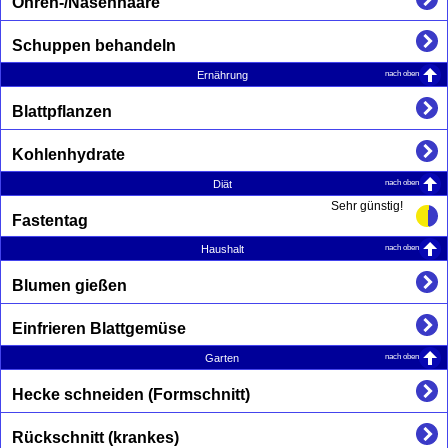
Ohren-/Nasenhaare
Schuppen behandeln
nach oben
Ernährung
Blattpflanzen
Kohlenhydrate
nach oben
Diät
Sehr günstig!
Fastentag
nach oben
Haushalt
Blumen gießen
Einfrieren Blattgemüse
nach oben
Garten
Hecke schneiden (Formschnitt)
Rückschnitt (krankes)