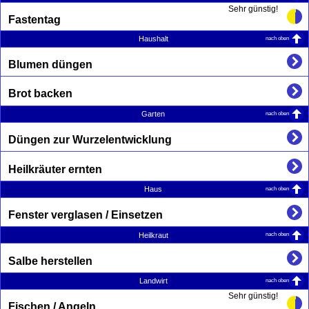
Sehr günstig!
Fastentag
nach oben
Haushalt
Blumen düngen
Brot backen
nach oben
Garten
Düngen zur Wurzelentwicklung
Heilkräuter ernten
nach oben
Haus
Fenster verglasen / Einsetzen
nach oben
Heilkraut
Salbe herstellen
nach oben
Landwirt
Sehr günstig!
Fischen / Angeln