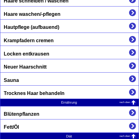
Haare schneiden / waschen
Haare waschen/-pflegen
Hautpflege (aufbauend)
Krampfadern cremen
Locken entkrausen
Neuer Haarschnitt
Sauna
Trocknes Haar behandeln
nach oben
Ernährung
Blütenpflanzen
Fett/Öl
nach oben
Diät