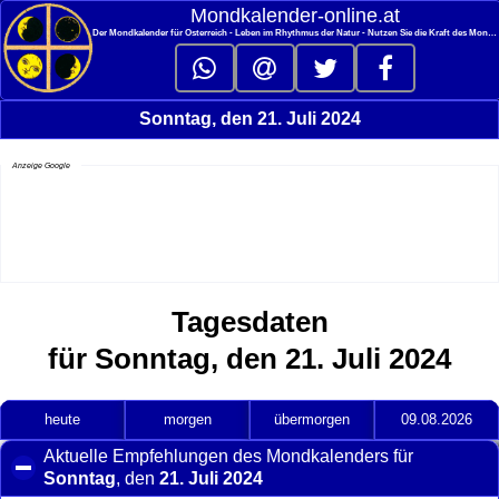
<
Mondkalender‑online.at
Der Mondkalender für Österreich - Leben im Rhythmus der Natur - Nutzen Sie die Kraft des Mondes
Sonntag, den 21. Juli 2024
Anzeige Google
Tagesdaten
für Sonntag, den 21. Juli 2024
heute
morgen
übermorgen
09.08.2026
Aktuelle Empfehlungen des Mondkalenders für
Sonntag
, den
21. Juli 2024
click