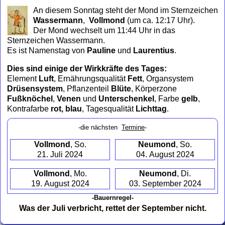
to
An diesem Sonntag steht der Mond im Sternzeichen
collapse
Wassermann
,
Vollmond
(um ca. 12:17 Uhr)
.
contents
Der Mond wechselt um 11:44 Uhr in das
Sternzeichen Wassermann.
Es ist Namenstag von
Pauline
und
Laurentius
.
Dies sind einige der Wirkkräfte des Tages:
Element
Luft
, Ernährungsqualität
Fett
, Organsystem
Drüsensystem
, Pflanzenteil
Blüte
, Körperzone
Fußknöchel
,
Venen
und
Unterschenkel
, Farbe
gelb
,
Kontrafarbe
rot, blau
, Tagesqualität
Lichttag
.
-die nächsten
Termine
-
Vollmond
, So.
Neumond
, So.
21. Juli 2024
04. August 2024
Vollmond
, Mo.
Neumond
, Di.
19. August 2024
03. September 2024
-Bauernregel-
Was der Juli verbricht, rettet der September nicht.