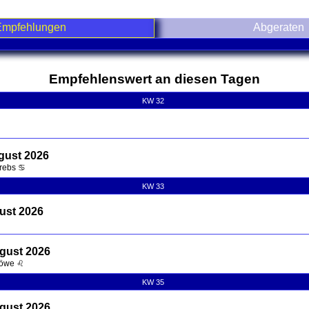
Empfehlungen
Abgeraten
nd contents
Empfehlenswert an diesen Tagen
KW 32
gust 2026
Krebs ♋
KW 33
ust 2026
ugust 2026
Löwe ♌
KW 35
gust 2026