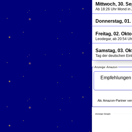
Mittwoch, 30. S
Ab 18:26 Uhr Mond in 
Donnerstag, 01.
Freitag, 02. Okt
Leodegar, ab 20:54 U
Samstag, 03. Ok
Tag der deutschen Ein
Anzeige Amazon
Empfehlungen des Mond
Als Amazon-Partner verdie
Anzeige Google