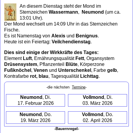
to
An diesem Dienstag steht der Mond im
collapse
Sternzeichen
Wassermann
,
Neumond
(um ca.
contents
13:01 Uhr)
.
Der Mond wechselt um 14:09 Uhr in das Sternzeichen
Fische.
Es ist Namenstag von
Alexis
und
Benignus
.
Heute ist ein Feiertag:
Veilchendienstag
.
Dies sind einige der Wirkkräfte des Tages:
Element
Luft
, Ernährungsqualität
Fett
, Organsystem
Drüsensystem
, Pflanzenteil
Blüte
, Körperzone
Fußknöchel
,
Venen
und
Unterschenkel
, Farbe
gelb
,
Kontrafarbe
rot, blau
, Tagesqualität
Lichttag
.
-die nächsten
Termine
-
Neumond
, Di.
Vollmond
, Di.
17. Februar 2026
03. März 2026
Neumond
, Do.
Vollmond
, Do.
19. März 2026
02. April 2026
-Bauernregel-