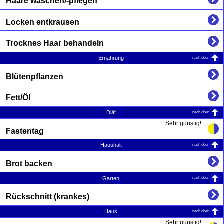
Haare waschen/-pflegen
Locken entkrausen
Trocknes Haar behandeln
nach oben
Ernährung
Blütenpflanzen
Fett/Öl
nach oben
Diät
Sehr günstig!
Fastentag
nach oben
Haushalt
Brot backen
nach oben
Garten
Rückschnitt (krankes)
nach oben
Haus
Sehr günstig!