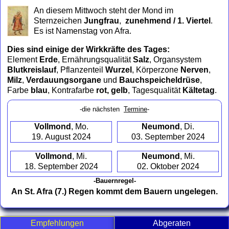
to
An diesem Mittwoch steht der Mond im
collapse
Sternzeichen
Jungfrau
,
zunehmend / 1. Viertel
.
contents
Es ist Namenstag von Afra.
Dies sind einige der Wirkkräfte des Tages:
Element
Erde
, Ernährungsqualität
Salz
, Organsystem
Blutkreislauf
, Pflanzenteil
Wurzel
, Körperzone
Nerven
,
Milz
,
Verdauungsorgane
und
Bauchspeicheldrüse
,
Farbe
blau
, Kontrafarbe
rot, gelb
, Tagesqualität
Kältetag
.
-die nächsten
Termine
-
Vollmond
, Mo.
Neumond
, Di.
19. August 2024
03. September 2024
Vollmond
, Mi.
Neumond
, Mi.
18. September 2024
02. Oktober 2024
-Bauernregel-
An St. Afra (7.) Regen kommt dem Bauern ungelegen.
Empfehlungen
Abgeraten