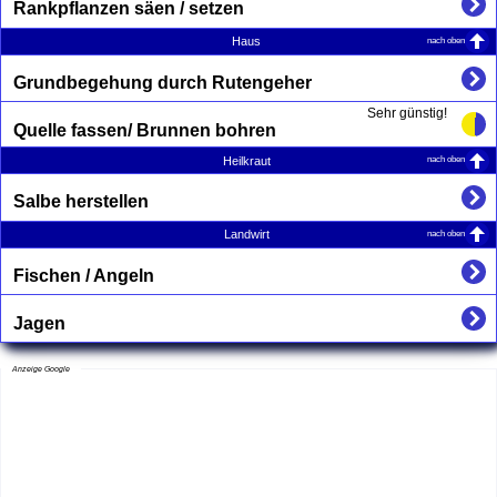
Rankpflanzen säen / setzen
nach oben
Haus
Grundbegehung durch Rutengeher
Sehr günstig!
Quelle fassen/ Brunnen bohren
nach oben
Heilkraut
Salbe herstellen
nach oben
Landwirt
Fischen / Angeln
Jagen
Anzeige Google