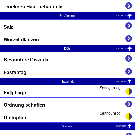
Trocknes Haar behandeln
nach oben
Ernährung
Salz
Wurzelpflanzen
nach oben
Diät
Besondere Disziplin
Fastentag
nach oben
Haushalt
Sehr günstig!
Fellpflege
Ordnung schaffen
Sehr günstig!
Umtopfen
nach oben
Garten