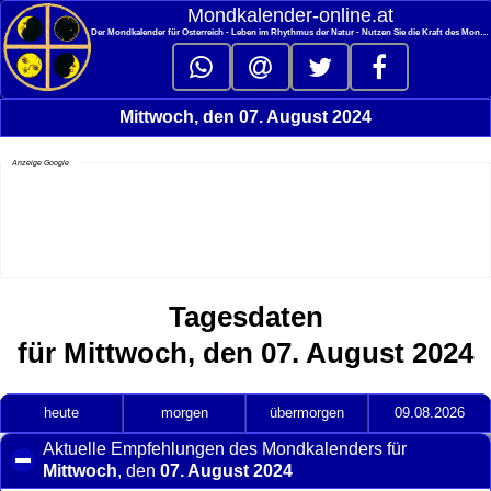
<
Mondkalender‑online.at
Der Mondkalender für Österreich - Leben im Rhythmus der Natur - Nutzen Sie die Kraft des Mondes
Mittwoch, den 07. August 2024
Anzeige Google
Tagesdaten
für Mittwoch, den 07. August 2024
heute
morgen
übermorgen
09.08.2026
Aktuelle Empfehlungen des Mondkalenders für
Mittwoch
, den
07. August 2024
click