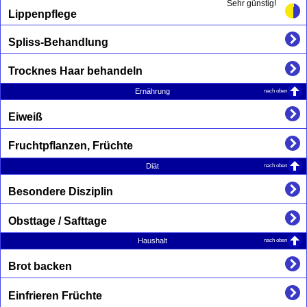
Sehr günstig!
Lippenpflege
Spliss-Behandlung
Trocknes Haar behandeln
nach oben
Ernährung
Eiweiß
Fruchtpflanzen, Früchte
nach oben
Diät
Besondere Disziplin
Obsttage / Safttage
nach oben
Haushalt
Brot backen
Einfrieren Früchte