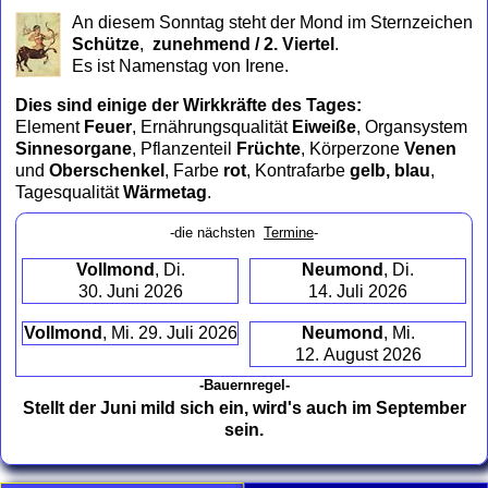
to
An diesem Sonntag steht der Mond im Sternzeichen
collapse
Schütze
,
zunehmend / 2. Viertel
.
contents
Es ist Namenstag von Irene.
Dies sind einige der Wirkkräfte des Tages:
Element
Feuer
, Ernährungsqualität
Eiweiße
, Organsystem
Sinnesorgane
, Pflanzenteil
Früchte
, Körperzone
Venen
und
Oberschenkel
, Farbe
rot
, Kontrafarbe
gelb, blau
,
Tagesqualität
Wärmetag
.
-die nächsten
Termine
-
Vollmond
, Di.
Neumond
, Di.
30. Juni 2026
14. Juli 2026
Vollmond
, Mi. 29. Juli 2026
Neumond
, Mi.
12. August 2026
-Bauernregel-
Stellt der Juni mild sich ein, wird's auch im September
sein.