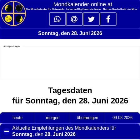
<
Mondkalender‑online.at
Der Mondkalender für Österreich - Leben im Rhythmus der Natur - Nutzen Sie die Kraft des Mondes
Sonntag, den 28. Juni 2026
Anzeige Google
Tagesdaten
für Sonntag, den 28. Juni 2026
heute
morgen
übermorgen
09.08.2026
Aktuelle Empfehlungen des Mondkalenders für
Sonntag
, den
28. Juni 2026
click