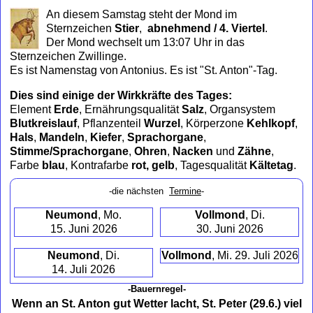
to
An diesem Samstag steht der Mond im
collapse
Sternzeichen
Stier
,
abnehmend / 4. Viertel
.
contents
Der Mond wechselt um 13:07 Uhr in das
Sternzeichen Zwillinge.
Es ist Namenstag von Antonius. Es ist "St. Anton"-Tag.
Dies sind einige der Wirkkräfte des Tages:
Element
Erde
, Ernährungsqualität
Salz
, Organsystem
Blutkreislauf
, Pflanzenteil
Wurzel
, Körperzone
Kehlkopf
,
Hals
,
Mandeln
,
Kiefer
,
Sprachorgane
,
Stimme/Sprachorgane
,
Ohren
,
Nacken
und
Zähne
,
Farbe
blau
, Kontrafarbe
rot, gelb
, Tagesqualität
Kältetag
.
-die nächsten
Termine
-
Neumond
, Mo.
Vollmond
, Di.
15. Juni 2026
30. Juni 2026
Neumond
, Di.
Vollmond
, Mi. 29. Juli 2026
14. Juli 2026
-Bauernregel-
Wenn an St. Anton gut Wetter lacht, St. Peter (29.6.) viel