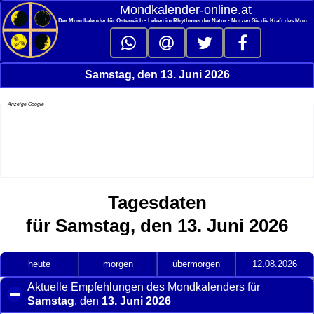
<
Mondkalender‑online.at
Der Mondkalender für Österreich - Leben im Rhythmus der Natur - Nutzen Sie die Kraft des Mondes
Samstag, den 13. Juni 2026
Anzeige Google
Tagesdaten
für Samstag, den 13. Juni 2026
heute
morgen
übermorgen
12.08.2026
Aktuelle Empfehlungen des Mondkalenders für
Samstag
, den
13. Juni 2026
click