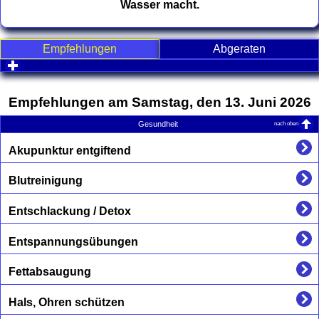
Wasser macht.
Empfehlungen
Abgeraten
click to expand contents
Empfehlungen am Samstag, den 13. Juni 2026
nach oben
Gesundheit
Akupunktur entgiftend
Blutreinigung
Entschlackung / Detox
Entspannungsübungen
Fettabsaugung
Hals, Ohren schützen