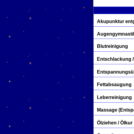
Akupunktur entg
Augengymnasti
Blutreinigung
Entschlackung /
Entspannungs
Fettabsaugung
Leberreinigung
Massage (Entspa
Ölziehen / Ölkur