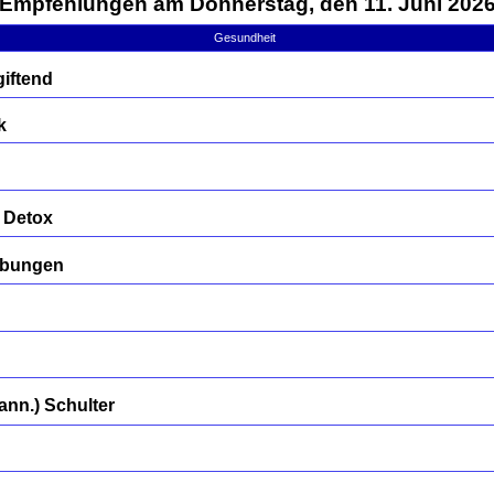
Empfehlungen am Donnerstag, den 11. Juni 202
Gesundheit
iftend
k
 Detox
übungen
nn.) Schulter