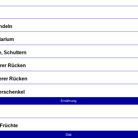
ndeln
larium
, Schultern
erer Rücken
erer Rücken
erschenkel
Ernährung
 Früchte
Diät