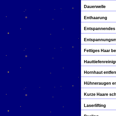
Dauerwelle
Enthaarung
Entspannendes
Entspannungs
Fettiges Haar b
Hauttiefenreini
Hornhaut entfe
Hühneraugen en
Kurze Haare sc
Laserlifting