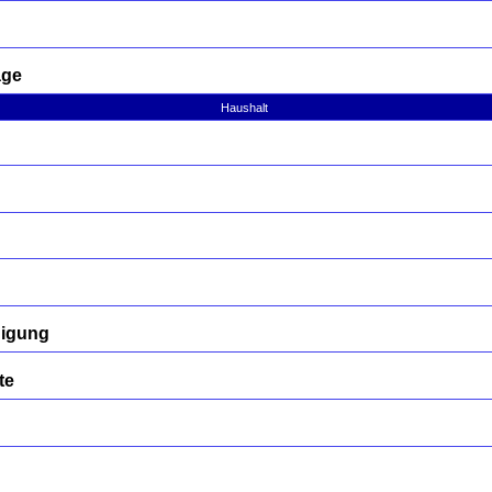
age
Haushalt
nigung
te