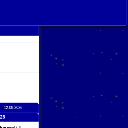
s
12.08.2026
026
click
to