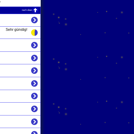
6
nach oben
Sehr günstig!