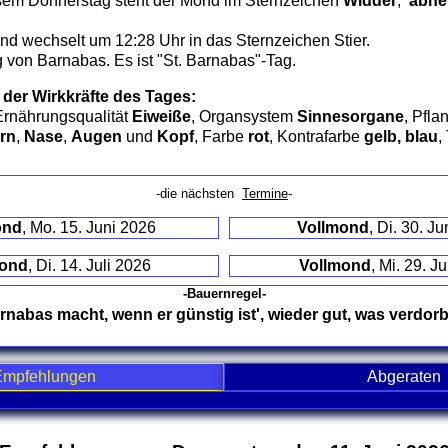
sem Donnerstag steht der Mond im Sternzeichen
Widder
,
abneh
d wechselt um 12:28 Uhr in das Sternzeichen Stier.
 von Barnabas. Es ist "St. Barnabas"-Tag.
 der Wirkkräfte des Tages:
Ernährungsqualität
Eiweiße
, Organsystem
Sinnesorgane
, Pfla
rn
,
Nase
,
Augen
und
Kopf
, Farbe
rot
, Kontrafarbe
gelb, blau
,
-die nächsten
Termine
-
ond
, Mo. 15. Juni 2026
Vollmond
, Di. 30. J
ond
, Di. 14. Juli 2026
Vollmond
, Mi. 29. J
-Bauernregel-
rnabas macht, wenn er günstig ist', wieder gut, was verdorb
Empfehlungen
Abgeraten
nd contents