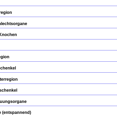
region
hlechtsorgane
/Knochen
egion
schenkel
terregion
rschenkel
auungsorgane
 (entspannend)