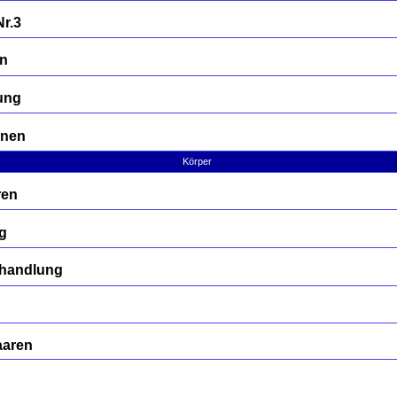
Nr.3
en
ung
rnen
Körper
ren
g
Behandlung
n
aaren