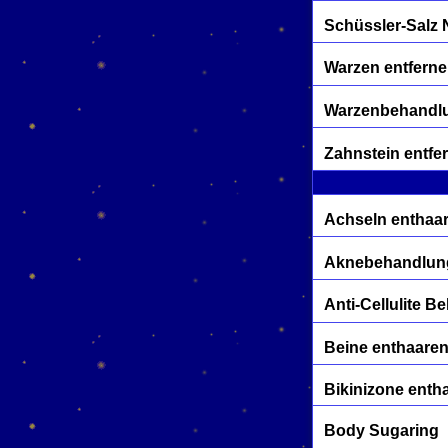
Schüssler-Salz 
Warzen entfern
Warzenbehandl
Zahnstein entfe
Achseln enthaa
Aknebehandlun
Anti-Cellulite 
Beine enthaare
Bikinizone enth
Body Sugaring