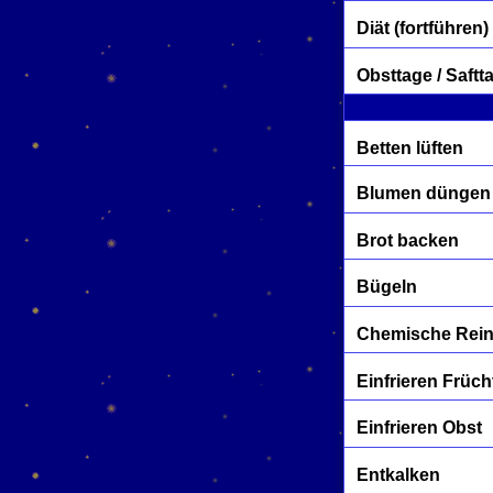
Diät (fortführen)
Obsttage / Saftt
Betten lüften
Blumen düngen
Brot backen
Bügeln
Chemische Rei
Einfrieren Früch
Einfrieren Obst
Entkalken