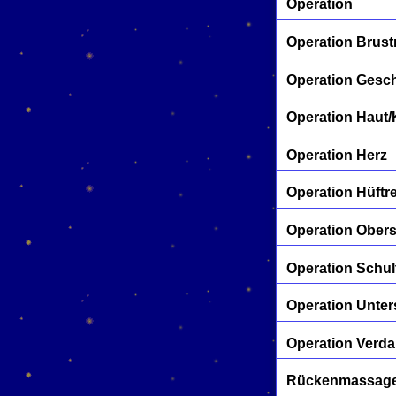
Operation
Operation Brust
Operation Gesc
Operation Haut
Operation Herz
Operation Hüftr
Operation Ober
Operation Schul
Operation Unte
Operation Verd
Rückenmassage