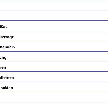
 Bad
massage
ehandeln
gung
rnen
tfernen
hneiden