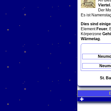
An die
Viertel
.
Der Mon
Es ist Namenstag
Dies sind einige
Element
Feuer
, 
Körperzone
Gehi
Wärmetag
.
Neum
Neum
St. Ba
click to expa