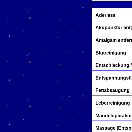
Aderlass
Akupunktur entg
Amalgam entfer
Blutreinigung
Entschlackung /
Entspannungs
Fettabsaugung
Leberreinigung
Mandeloperatio
Massage (Entspa