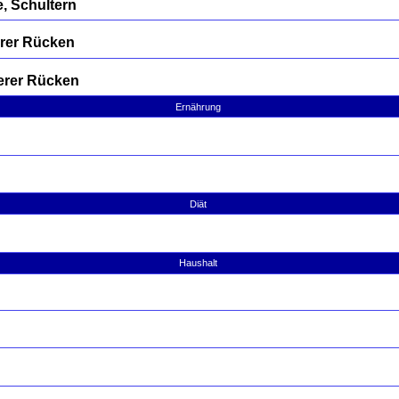
, Schultern
erer Rücken
erer Rücken
Ernährung
Diät
Haushalt