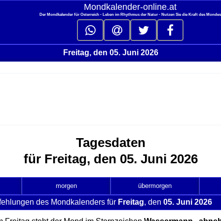
Mondkalender‑online.at
Der Mondkalender für Österreich - Leben im Rhythmus der Natur - Nutzen Sie die Kraft des Monde
Freitag, den 05. Juni 2026
Tagesdaten
für Freitag, den 05. Juni 2026
morgen
übermorgen
fehlungen des Mondkalenders für
Freitag
, den
05. Juni 2026
cl
to