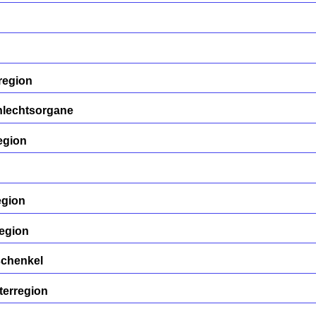
region
hlechtsorgane
egion
egion
egion
schenkel
terregion