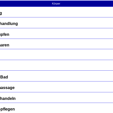
Körper
g
Behandlung
upfen
aaren
 Bad
massage
ehandeln
-pflegen