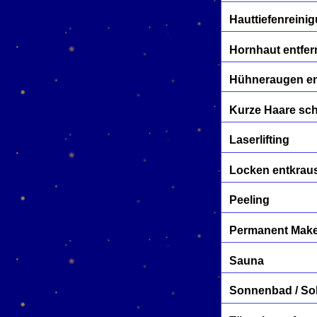
Hauttiefenreini
Hornhaut entfe
Hühneraugen en
Kurze Haare sc
Laserlifting
Locken entkrau
Peeling
Permanent Mak
Sauna
Sonnenbad / So