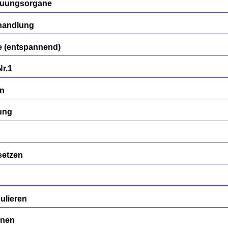
auungsorgane
handlung
 (entspannend)
Nr.1
en
ung
setzen
ulieren
rnen