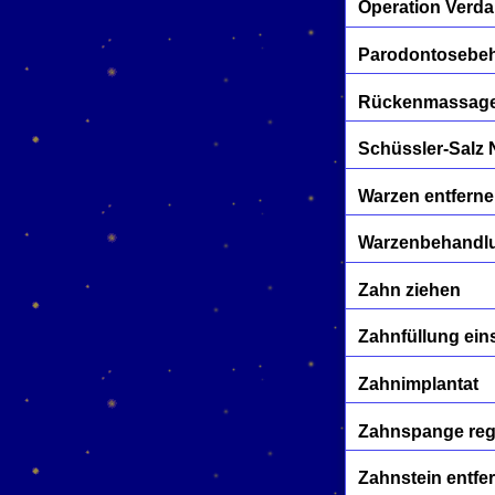
Operation Verd
Parodontosebe
Rückenmassage
Schüssler-Salz 
Warzen entfern
Warzenbehandl
Zahn ziehen
Zahnfüllung ein
Zahnimplantat
Zahnspange reg
Zahnstein entfe