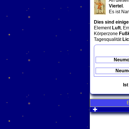
An diesem
Viertel
.
Es ist Na
Dies sind einige
Element
Luft
, E
Körperzone
Fuß
Tagesqualität
Li
Neum
Neum
Is
click to expa