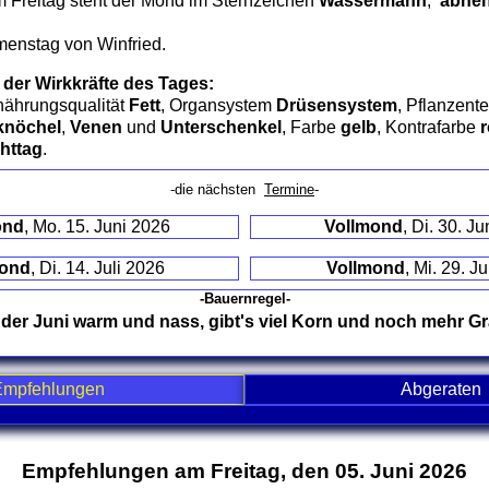
 Freitag steht der Mond im Sternzeichen
Wassermann
,
abneh
co
co
menstag von Winfried.
 der Wirkkräfte des Tages:
rnährungsqualität
Fett
, Organsystem
Drüsensystem
, Pflanzente
knöchel
,
Venen
und
Unterschenkel
, Farbe
gelb
, Kontrafarbe
r
chttag
.
-die nächsten
Termine
-
ond
, Mo. 15. Juni 2026
Vollmond
, Di. 30. J
ond
, Di. 14. Juli 2026
Vollmond
, Mi. 29. J
-Bauernregel-
t der Juni warm und nass, gibt's viel Korn und noch mehr Gr
Empfehlungen
Abgeraten
nd contents
Empfehlungen am Freitag, den 05. Juni 2026