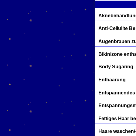
Aknebehandlun
Anti-Cellulite 
Augenbrauen z
Bikinizone enth
Body Sugaring
Enthaarung
Entspannendes
Entspannungs
Fettiges Haar b
Haare waschen/