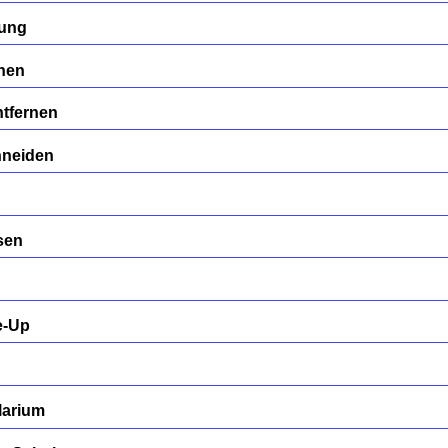
gung
rnen
tfernen
hneiden
sen
e-Up
larium