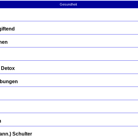
Gesundheit
iftend
nen
 Detox
übungen
n
nn.) Schulter