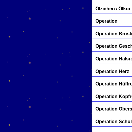
Ölziehen / Ölkur
Operation
Operation Brust
Operation Gesc
Operation Halsr
Operation Herz
Operation Hüftr
Operation Kopfr
Operation Ober
Operation Schul