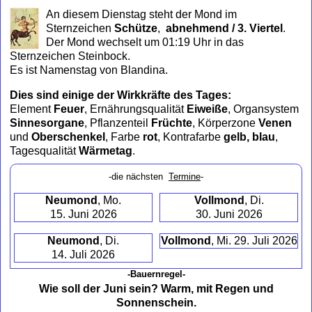
to
An diesem Dienstag steht der Mond im
collapse
Sternzeichen
Schütze
,
abnehmend / 3. Viertel
.
contents
Der Mond wechselt um 01:19 Uhr in das
Sternzeichen Steinbock.
Es ist Namenstag von Blandina.
Dies sind einige der Wirkkräfte des Tages:
Element
Feuer
, Ernährungsqualität
Eiweiße
, Organsystem
Sinnesorgane
, Pflanzenteil
Früchte
, Körperzone
Venen
und
Oberschenkel
, Farbe
rot
, Kontrafarbe
gelb, blau
,
Tagesqualität
Wärmetag
.
-die nächsten
Termine
-
Neumond
, Mo.
Vollmond
, Di.
15. Juni 2026
30. Juni 2026
Neumond
, Di.
Vollmond
, Mi. 29. Juli 2026
14. Juli 2026
-Bauernregel-
Wie soll der Juni sein? Warm, mit Regen und
Sonnenschein.