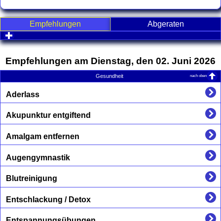
Empfehlungen
Abgeraten
click to expand contents
Empfehlungen am Dienstag, den 02. Juni 2026
nach oben
Gesundheit
Aderlass
Akupunktur entgiftend
Amalgam entfernen
Augengymnastik
Blutreinigung
Entschlackung / Detox
Entspannungsübungen