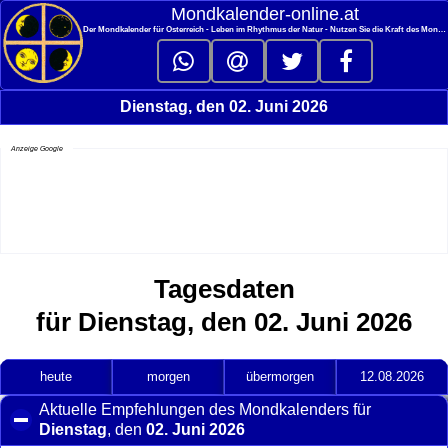
<
Mondkalender‑online.at
Der Mondkalender für Österreich - Leben im Rhythmus der Natur - Nutzen Sie die Kraft des Mondes
Dienstag, den 02. Juni 2026
Anzeige Google
Tagesdaten
für Dienstag, den 02. Juni 2026
heute
morgen
übermorgen
12.08.2026
Aktuelle Empfehlungen des Mondkalenders für
Dienstag
, den
02. Juni 2026
click