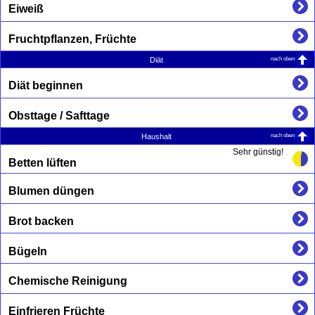
Eiweiß
Fruchtpflanzen, Früchte
nach oben
Diät
Diät beginnen
Obsttage / Safttage
nach oben
Haushalt
Sehr günstig!
Betten lüften
Blumen düngen
Brot backen
Bügeln
Chemische Reinigung
Einfrieren Früchte