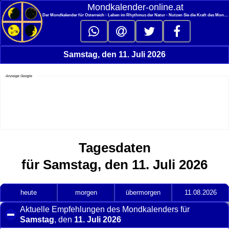
<
Mondkalender‑online.at
Der Mondkalender für Österreich - Leben im Rhythmus der Natur - Nutzen Sie die Kraft des Mondes
Samstag, den 11. Juli 2026
Anzeige Google
Tagesdaten
für Samstag, den 11. Juli 2026
heute
morgen
übermorgen
11.08.2026
Aktuelle Empfehlungen des Mondkalenders für
Samstag
, den
11. Juli 2026
click