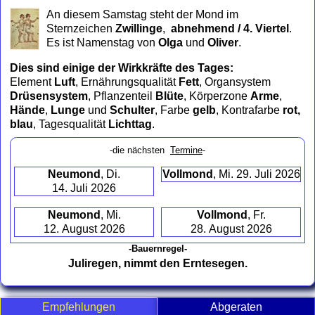
to
An diesem Samstag steht der Mond im
collapse
Sternzeichen
Zwillinge
,
abnehmend / 4. Viertel
.
contents
Es ist Namenstag von
Olga
und
Oliver
.
Dies sind einige der Wirkkräfte des Tages:
Element
Luft
, Ernährungsqualität
Fett
, Organsystem
Drüsensystem
, Pflanzenteil
Blüte
, Körperzone
Arme
,
Hände
,
Lunge
und
Schulter
, Farbe
gelb
, Kontrafarbe
rot,
blau
, Tagesqualität
Lichttag
.
-die nächsten
Termine
-
Neumond
, Di.
Vollmond
, Mi. 29. Juli 2026
14. Juli 2026
Neumond
, Mi.
Vollmond
, Fr.
12. August 2026
28. August 2026
-Bauernregel-
Juliregen, nimmt den Erntesegen.
Empfehlungen
Abgeraten