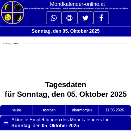
<
Mondkalender‑online.at
Der Mondkalender für Österreich - Leben im Rhythmus der Natur - Nutzen Sie die Kraft des Mondes
Sonntag, den 05. Oktober 2025
Anzeige Google
Tagesdaten
für Sonntag, den 05. Oktober 2025
heute
morgen
übermorgen
11.08.2026
Aktuelle Empfehlungen des Mondkalenders für
Sonntag
, den
05. Oktober 2025
click