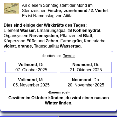
to
An diesem Sonntag steht der Mond im
collapse
Sternzeichen
Fische
,
zunehmend / 2. Viertel
.
contents
Es ist Namenstag von Attila.
Dies sind einige der Wirkkräfte des Tages:
Element
Wasser
, Ernährungsqualität
Kohlenhydrat
,
Organsystem
Nervensystem
, Pflanzenteil
Blatt
,
Körperzone
Füße
und
Zehen
, Farbe
grün
, Kontrafarbe
violett, orange
, Tagesqualität
Wassertag
.
-die nächsten
Termine
-
Vollmond
, Di.
Neumond
, Di.
07. Oktober 2025
21. Oktober 2025
Vollmond
, Mi.
Neumond
, Do.
05. November 2025
20. November 2025
-Bauernregel-
Gewitter im Oktober künden, du wirst einen nassen
Winter finden.