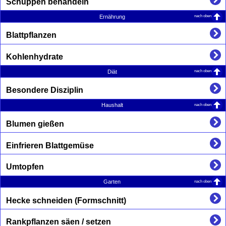
Schuppen behandeln
nach oben
Ernährung
Blattpflanzen
Kohlenhydrate
nach oben
Diät
Besondere Disziplin
nach oben
Haushalt
Blumen gießen
Einfrieren Blattgemüse
Umtopfen
nach oben
Garten
Hecke schneiden (Formschnitt)
Rankpflanzen säen / setzen