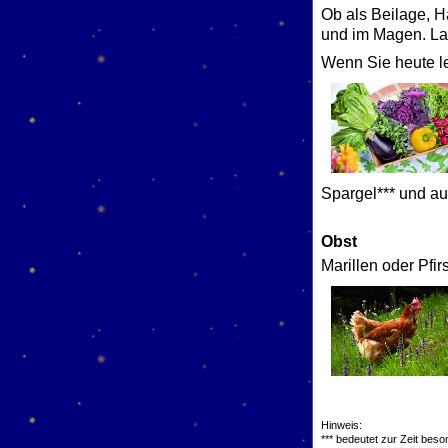
Ob als Beilage, H
und im Magen. Las
Wenn Sie heute lei
Spargel*** und a
Obst
Marillen oder Pfir
Hinweis:
*** bedeutet zur Zeit bes