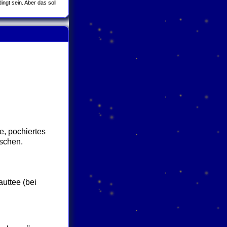
gt sein. Aber das soll
, pochiertes
öschen.
auttee (bei