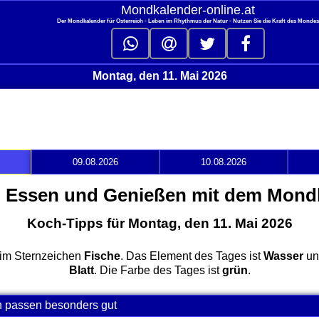
Mondkalender‑online.at
Der Mondkalender für Österreich - Leben im Rhythmus der Natur - Nutzen Sie die Kraft des Monde
Montag, den 11. Mai 2026
09.08.2026
10.08.2026
 Essen und Genießen mit dem Mond
Koch-Tipps für Montag, den 11. Mai 2026
 im Sternzeichen
Fische
. Das Element des Tages ist
Wasser
und
Blatt
. Die Farbe des Tages ist
grün
.
n passen besonders gut
click to collapse contents