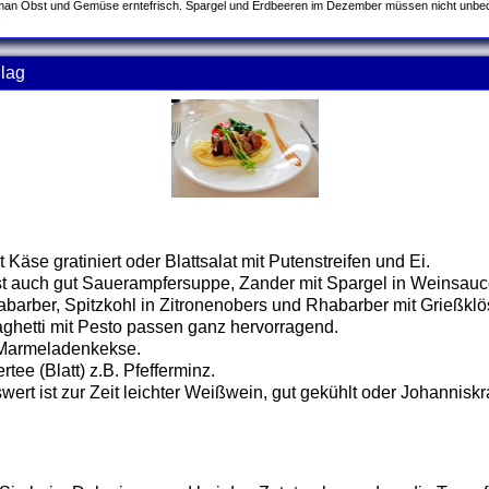
an Obst und Gemüse erntefrisch. Spargel und Erdbeeren im Dezember müssen nicht unbedin
.
lag
click to collapse contents
Käse gratiniert oder Blattsalat mit Putenstreifen und Ei.
 auch gut Sauerampfersuppe, Zander mit Spargel in Weinsauce
habarber, Spitzkohl in Zitronenobers und Rhabarber mit Grießkl
ghetti mit Pesto passen ganz hervorragend.
Marmeladenkekse.
tee (Blatt) z.B. Pfefferminz.
ert ist zur Zeit leichter Weißwein, gut gekühlt oder Johanniskr