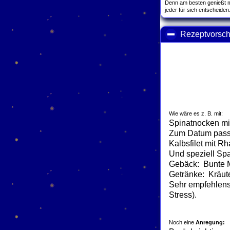
Denn am besten genießt m
jeder für sich entscheiden
Rezeptvorsch
Wie wäre es z. B. mit:
Spinatnocken mit 
Zum Datum passt
Kalbsfilet mit R
Und speziell Spa
Gebäck: Bunte 
Getränke: Kräuter
Sehr empfehlensw
Stress).
Noch eine
Anregung: