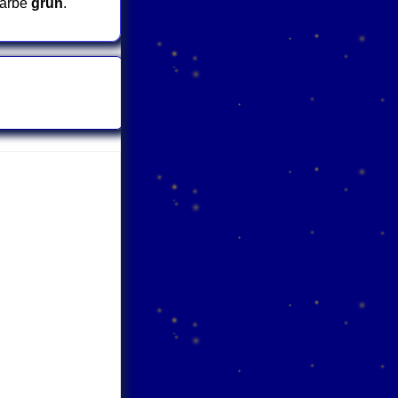
farbe
grün
.