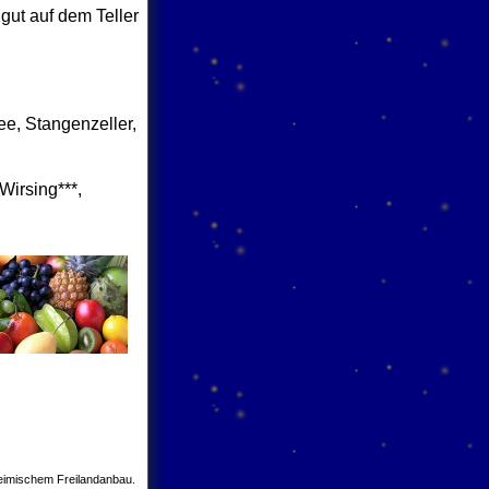
gut auf dem Teller
ee, Stangenzeller,
Wirsing***,
 heimischem Freilandanbau.