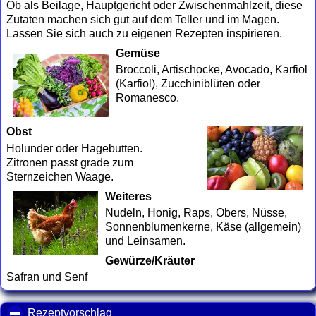
Ob als Beilage, Hauptgericht oder Zwischenmahlzeit, diese
Zutaten machen sich gut auf dem Teller und im Magen.
Lassen Sie sich auch zu eigenen Rezepten inspirieren.
Gemüse
Broccoli, Artischocke, Avocado, Karfiol
(Karfiol), Zucchiniblüten oder
Romanesco.
Obst
Holunder oder Hagebutten.
Zitronen passt grade zum
Sternzeichen Waage.
Weiteres
Nudeln, Honig, Raps, Obers, Nüsse,
Sonnenblumenkerne, Käse (allgemein)
und Leinsamen.
Gewürze/Kräuter
Safran und Senf
Rezeptvorschlag
click to collapse contents