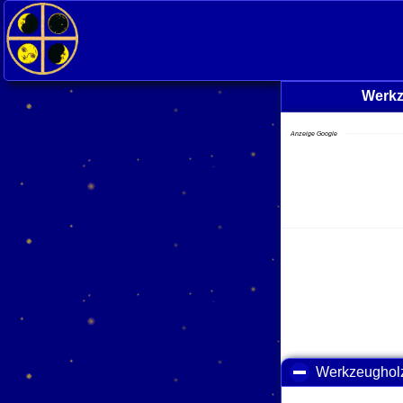
<
Werkz
Anzeige Google
Werkzeughol