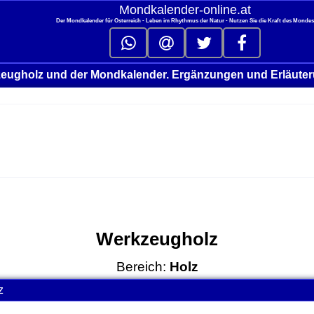
Mondkalender‑online.at
Der Mondkalender für Österreich - Leben im Rhythmus der Natur - Nutzen Sie die Kraft des Monde
eugholz und der Mondkalender. Ergänzungen und Erläute
Werkzeugholz
Bereich:
Holz
z
click to collapse contents