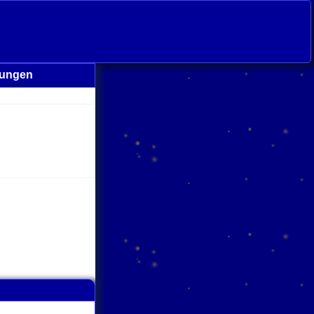
s
rungen