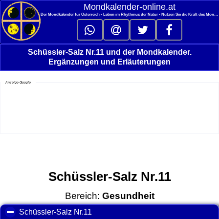
<
Mondkalender‑online.at
Der Mondkalender für Österreich - Leben im Rhythmus der Natur - Nutzen Sie die Kraft des Mondes
Schüssler-Salz Nr.11 und der Mondkalender.
Ergänzungen und Erläuterungen
Anzeige Google
Schüssler-Salz Nr.11
Bereich:
Gesundheit
Schüssler-Salz Nr.11
click to collapse contents