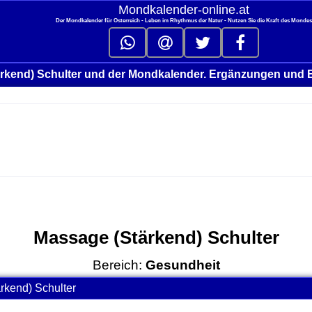
Mondkalender‑online.at
Der Mondkalender für Österreich - Leben im Rhythmus der Natur - Nutzen Sie die Kraft des Monde
rkend) Schulter und der Mondkalender. Ergänzungen und 
Massage (Stärkend) Schulter
Bereich:
Gesundheit
rkend) Schulter
click to collapse contents